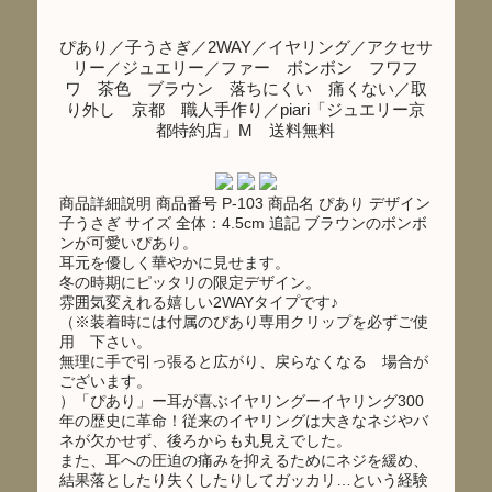
ぴあり／子うさぎ／2WAY／イヤリング／アクセサ
リー／ジュエリー／ファー ボンボン フワフ
ワ 茶色 ブラウン 落ちにくい 痛くない／取
り外し 京都 職人手作り／piari「ジュエリー京
都特約店」M 送料無料
商品詳細説明 商品番号 P-103 商品名 ぴあり デザイン
子うさぎ サイズ 全体：4.5cm 追記 ブラウンのボンボ
ンが可愛いぴあり。
耳元を優しく華やかに見せます。
冬の時期にピッタリの限定デザイン。
雰囲気変えれる嬉しい2WAYタイプです♪
（※装着時には付属のぴあり専用クリップを必ずご使
用 下さい。
無理に手で引っ張ると広がり、戻らなくなる 場合が
ございます。
）「ぴあり」ー耳が喜ぶイヤリングーイヤリング300
年の歴史に革命！従来のイヤリングは大きなネジやバ
ネが欠かせず、後ろからも丸見えでした。
また、耳への圧迫の痛みを抑えるためにネジを緩め、
結果落としたり失くしたりしてガッカリ…という経験