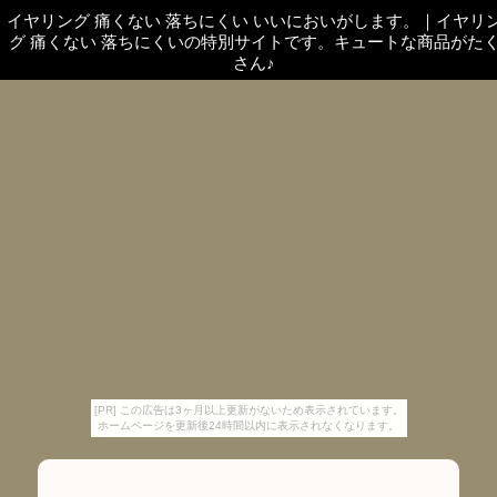
イヤリング 痛くない 落ちにくい いいにおいがします。
｜
イヤリ
グ 痛くない 落ちにくいの特別サイトです。キュートな商品がた
さん♪
[PR] この広告は3ヶ月以上更新がないため表示されています。
ホームページを更新後24時間以内に表示されなくなります。