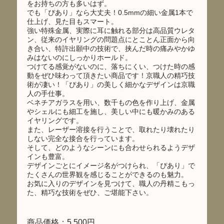
をお持ちの方も多いはず。
でも「ぴあり」なら大丈夫！0.5mmの細い金属1本で
仕上げ、見た目もスマート。
強い特殊金属、実際に耳に触れる部分は高品質ウレタ
ン、従来のイヤリングの問題点にとことん正面から向
き合い、特許出願中の技術で、挟んだ時の痛みやかゆ
みはないのにしっかりホールド。
つけてる感覚がないのに、落ちにくい、つけた時の感
動をぜひ味わって頂きたい商品です！京職人の精巧技
術が凄い！「ぴあり」の美しく細かなデザインは京職
人の手仕事。
ベネチアガラスを用い、数千もの色を作り上げ、金属
やシェルにも細工を施し、美しい中にも暖かみのある
イヤリングです。
また、レーザー溶接を行うことで、取れたり壊れたり
しない完全な接合を行っています。
そして、どのようなシーンにも合わせられるようデザ
インも豊富。
デザインごとにイメージ名がつけられ、「ぴあり」で
たくさんの世界観を感じることができるのも魅力。
お気に入りのデザインを見つけて、職人の丹精こもっ
た、精巧な技術をぜひ、ご堪能下さい。
商品価格：5,500円