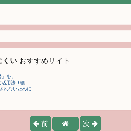
にくい
おすすめサイト
号」を。
な活用法10個
騙されないために
前
次