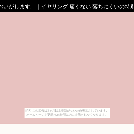
においがします。
｜
イヤリング 痛くない 落ちにくいの特
[PR] この広告は3ヶ月以上更新がないため表示されています。
ホームページを更新後24時間以内に表示されなくなります。