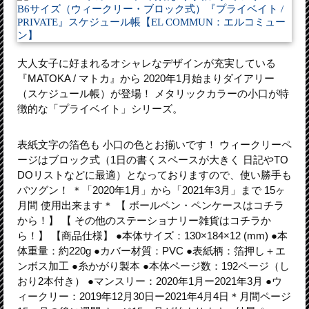
大人女子に好まれるオシャレなデザインが充実している
『MATOKA / マトカ』から 2020年1月始まりダイアリー
（スケジュール帳）が登場！ メタリックカラーの小口が特
徴的な「プライベイト」シリーズ。
表紙文字の箔色も 小口の色とお揃いです！ ウィークリーペ
ージはブロック式（1日の書くスペースが大きく 日記やTO
DOリストなどに最適）となっておりますので、使い勝手も
バツグン！ ＊「2020年1月」から「2021年3月」まで 15ヶ
月間 使用出来ます＊ 【 ボールペン・ペンケースはコチラ
から！】 【 その他のステーショナリー雑貨はコチラか
ら！】 【商品仕様】 ●本体サイズ：130×184×12 (mm) ●本
体重量：約220g ●カバー材質：PVC ●表紙柄：箔押し＋エ
ンボス加工 ●糸かがり製本 ●本体ページ数：192ページ（し
おり2本付き） ●マンスリー：2020年1月ー2021年3月 ●ウ
ィークリー：2019年12月30日ー2021年4月4日＊月間ページ