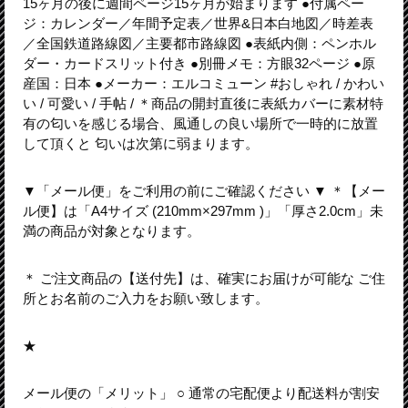
15ヶ月の後に週間ページ15ヶ月が始まります ●付属ペー
ジ：カレンダー／年間予定表／世界&日本白地図／時差表
／全国鉄道路線図／主要都市路線図 ●表紙内側：ペンホル
ダー・カードスリット付き ●別冊メモ：方眼32ページ ●原
産国：日本 ●メーカー：エルコミューン #おしゃれ / かわい
い / 可愛い / 手帖 / ＊商品の開封直後に表紙カバーに素材特
有の匂いを感じる場合、風通しの良い場所で一時的に放置
して頂くと 匂いは次第に弱まります。
▼「メール便」をご利用の前にご確認ください ▼ ＊【メー
ル便】は「A4サイズ (210mm×297mm )」「厚さ2.0cm」未
満の商品が対象となります。
＊ ご注文商品の【送付先】は、確実にお届けが可能な ご住
所とお名前のご入力をお願い致します。
★
メール便の「メリット」 ○ 通常の宅配便より配送料が割安