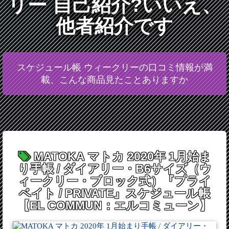
リー 自己紹介?いいえ、
他者紹介です
スケジュール帳 ウィークリーの口コミ情報が満
載、こんな商品見たことありますか
MATOKA マトカ 2020年 1月始ま
り手帳 / ダイアリー・B6サイズ（ウ
ィークリー・ブロック式）『プライ
ベイト / PRIVATE』スケジュール帳
【EL COMMUN：エルコミューン】